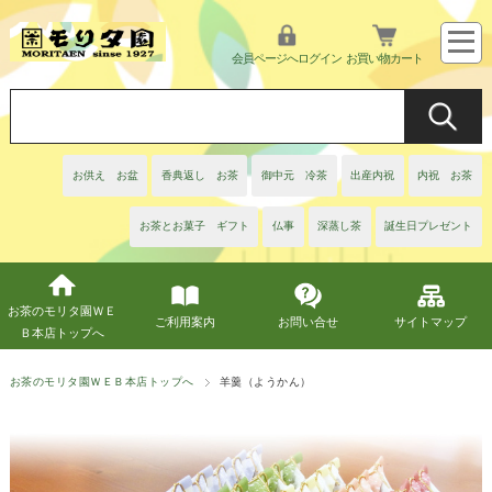
会員ページへログイン
お買い物カート
お供え お盆
香典返し お茶
御中元 冷茶
出産内祝
内祝 お茶
お茶とお菓子 ギフト
仏事
深蒸し茶
誕生日プレゼント
お茶のモリタ園ＷＥ
ご利用案内
お問い合せ
サイトマップ
Ｂ本店トップへ
お茶のモリタ園ＷＥＢ本店トップへ
羊羹（ようかん）