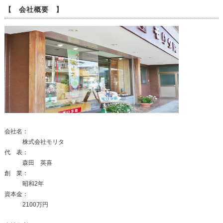
【 会社概要 】
会社名：
株式会社モリタ
代 表：
森田 英喜
創 業：
昭和2年
資本金：
2100万円