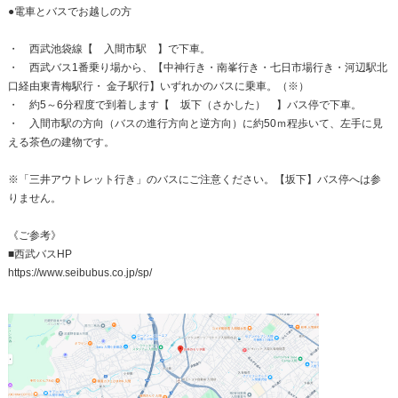
●電車とバスでお越しの方
・ 西武池袋線【 入間市駅 】で下車。
・ 西武バス1番乗り場から、【中神行き・南峯行き・七日市場行き・河辺駅北
口経由東青梅駅行・ 金子駅行】いずれかのバスに乗車。（※）
・ 約5～6分程度で到着します【 坂下（さかした） 】バス停で下車。
・ 入間市駅の方向（バスの進行方向と逆方向）に約50ｍ程歩いて、左手に見
える茶色の建物です。
※「三井アウトレット行き」のバスにご注意ください。【坂下】バス停へは参
りません。
《ご参考》
■西武バスHP
https://www.seibubus.co.jp/sp/