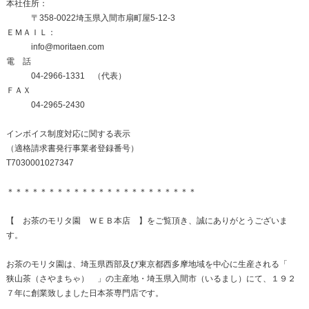
本社住所：
〒358-0022埼玉県入間市扇町屋5-12-3
ＥＭＡＩＬ：
info@moritaen.com
電 話
04-2966-1331 （代表）
ＦＡＸ
04-2965-2430
インボイス制度対応に関する表示
（適格請求書発行事業者登録番号）
T7030001027347
＊＊＊＊＊＊＊＊＊＊＊＊＊＊＊＊＊＊＊＊＊＊＊
【 お茶のモリタ園 ＷＥＢ本店 】をご覧頂き、誠にありがとうございま
す。
お茶のモリタ園は、埼玉県西部及び東京都西多摩地域を中心に生産される「
狭山茶（さやまちゃ） 」の主産地・埼玉県入間市（いるまし）にて、１９２
７年に創業致しました日本茶専門店です。