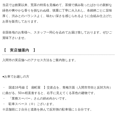
当店では創業以来、荒茶の特長を見極めて、茶畑で摘み取ったばかりの新鮮な
緑色や爽やかな香りを損なわぬ様、慎重に丁寧に火入れし、各銘柄ごとに旨味
厚く、渋みとのバランスよく、味わい深さを感じられるように合組み仕上げた
お茶を販売しております。
全国各地のお客様へ、スタッフ一同心を込めてお届け致しております。ぜひご
賞味下さいませ。
【 実店舗案内 】
入間市の実店舗へのアクセス方法をご案内致します。
●お車でお越しの方
・ 国道16号線【 扇町屋 】交差点を、青梅方面（入間市市街と反対方向）
に曲がる。50ｍ程直進すると、右手に見えてくる茶色の建物です。
・ 「業務スーパー」さんの斜め向かいです。
・ 駐車スペース（※）ございます。
※店舗前に２台分と道路を挟んで反対側の駐車場に１台分です。