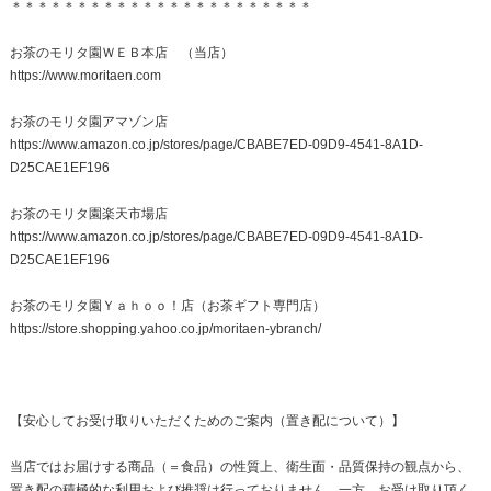
＊＊＊＊＊＊＊＊＊＊＊＊＊＊＊＊＊＊＊＊＊＊＊
お茶のモリタ園ＷＥＢ本店 （当店）
https://www.moritaen.com
お茶のモリタ園アマゾン店
https://www.amazon.co.jp/stores/page/CBABE7ED-09D9-4541-8A1D-
D25CAE1EF196
お茶のモリタ園楽天市場店
https://www.amazon.co.jp/stores/page/CBABE7ED-09D9-4541-8A1D-
D25CAE1EF196
お茶のモリタ園Ｙａｈｏｏ！店（お茶ギフト専門店）
https://store.shopping.yahoo.co.jp/moritaen-ybranch/
【安心してお受け取りいただくためのご案内（置き配について）】
当店ではお届けする商品（＝食品）の性質上、衛生面・品質保持の観点から、
置き配の積極的な利用および推奨は行っておりません。一方、お受け取り頂く