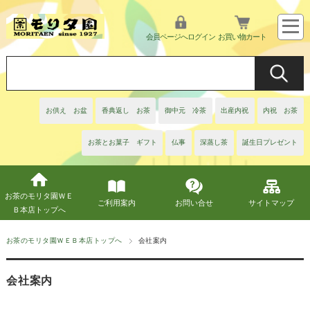
会員ページへログイン
お買い物カート
お供え お盆
香典返し お茶
御中元 冷茶
出産内祝
内祝 お茶
お茶とお菓子 ギフト
仏事
深蒸し茶
誕生日プレゼント
お茶のモリタ園ＷＥ
ご利用案内
お問い合せ
サイトマップ
Ｂ本店トップへ
お茶のモリタ園ＷＥＢ本店トップへ
会社案内
会社案内