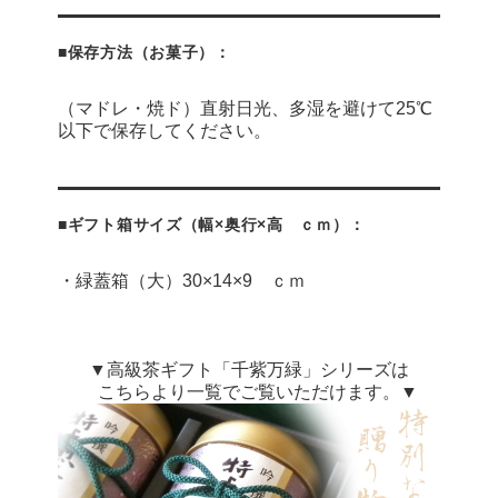
■保存方法（お菓子）：
（マドレ・焼ド）直射日光、多湿を避けて25℃
以下で保存してください。
■ギフト箱サイズ（幅×奥行×高 ｃｍ）：
・緑蓋箱（大）30×14×9 ｃｍ
▼高級茶ギフト「千紫万緑」シリーズは
こちらより一覧でご覧いただけます。▼