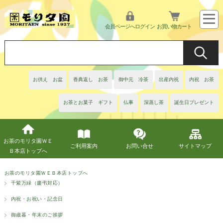
会員ページへログイン
お買い物カート
お供え お盆
香典返し お茶
御中元 冷茶
出産内祝
内祝 お茶
お茶とお菓子 ギフト
仏事
深蒸し茶
誕生日プレゼント
お茶のモリタ園ＷＥ
ご利用案内
お問い合せ
サイトマップ
Ｂ本店トップへ
お茶のモリタ園ＷＥＢ本店トップへ
千紫万緑（慶弔対応）
内祝・お祝い・記念日
御歳暮・年末のご挨拶