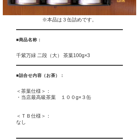
※本品は３缶詰めです。
■商品名称：
千紫万緑 二段（大） 茶葉100g×3
■詰合せ内容（お茶）：
＜茶葉仕様＞：
・当店最高級茶葉 １００g×３缶
＜ＴＢ仕様＞：
なし