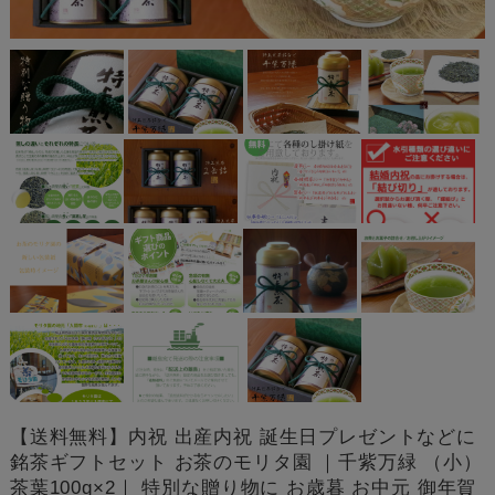
【送料無料】内祝 出産内祝 誕生日プレゼントなどに
銘茶ギフトセット お茶のモリタ園 ｜千紫万緑 （小）
茶葉100g×2｜ 特別な贈り物に お歳暮 お中元 御年賀