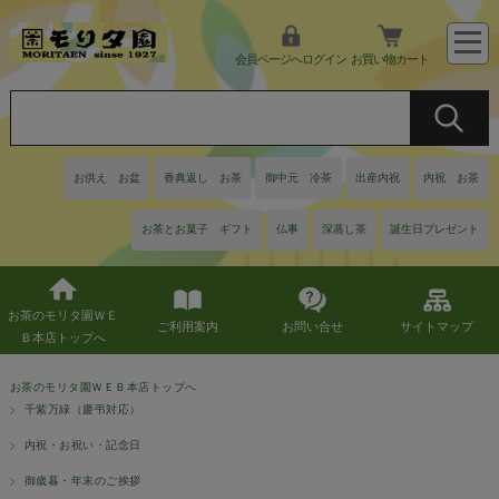
会員ページへログイン
お買い物カート
お供え お盆
香典返し お茶
御中元 冷茶
出産内祝
内祝 お茶
お茶とお菓子 ギフト
仏事
深蒸し茶
誕生日プレゼント
お茶のモリタ園ＷＥ
ご利用案内
お問い合せ
サイトマップ
Ｂ本店トップへ
お茶のモリタ園ＷＥＢ本店トップへ
千紫万緑（慶弔対応）
内祝・お祝い・記念日
御歳暮・年末のご挨拶