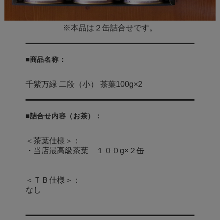
※本品は２缶詰合せです。
■商品名称：
千紫万緑 二段（小） 茶葉100g×2
■詰合せ内容（お茶）：
＜茶葉仕様＞：
・当店最高級茶葉 １００g×２缶
＜ＴＢ仕様＞：
なし