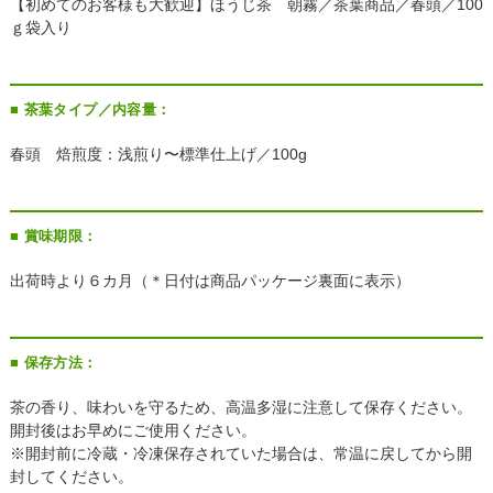
【初めてのお客様も大歓迎】ほうじ茶 朝霧／茶葉商品／春頭／100
ｇ袋入り
■ 茶葉タイプ／内容量：
春頭 焙煎度：浅煎り〜標準仕上げ／100g
■ 賞味期限：
出荷時より６カ月（＊日付は商品パッケージ裏面に表示）
■ 保存方法：
茶の香り、味わいを守るため、高温多湿に注意して保存ください。
開封後はお早めにご使用ください。
※開封前に冷蔵・冷凍保存されていた場合は、常温に戻してから開
封してください。