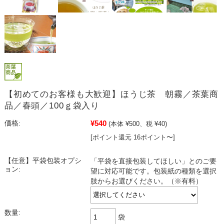
【初めてのお客様も大歓迎】ほうじ茶 朝霧／茶葉商
品／春頭／100ｇ袋入り
¥540
価格:
(本体 ¥500、税 ¥40)
[ポイント還元 16ポイント〜]
【任意】平袋包装オプシ
「平袋を直接包装してほしい」とのご要
ョン:
望に対応可能です。包装紙の種類を選択
肢からお選びください。（※有料）
数量:
袋