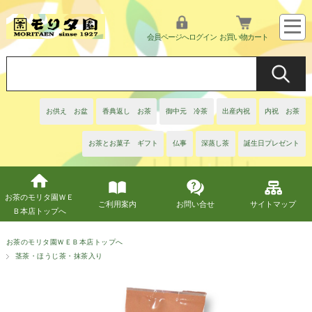
会員ページへログイン
お買い物カート
お供え お盆
香典返し お茶
御中元 冷茶
出産内祝
内祝 お茶
お茶とお菓子 ギフト
仏事
深蒸し茶
誕生日プレゼント
お茶のモリタ園ＷＥ
ご利用案内
お問い合せ
サイトマップ
Ｂ本店トップへ
お茶のモリタ園ＷＥＢ本店トップへ
茎茶・ほうじ茶・抹茶入り