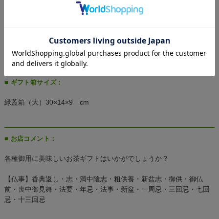
● お茶：
高温多湿を避け、冷暗所で保存してください。
※ 冷蔵庫での保存は必要ありません。冷蔵した茶葉を常温に戻す
際、結露によって湿気を含み、品質が損なわれる恐れがあります。
■ ギフト箱サイズ：
緑蓋箱（大）30×14×9 cm
■ お店コメント：
各種御用に美味しいお茶ギフトはいかがでしょうか？
【仏事】香典返し・志・満中陰志・粗供養・新盆志・御供・御仏
前・喪中御見舞・法要・年忌・法事・新盆・一周忌・三回忌・七回
忌・十三回忌