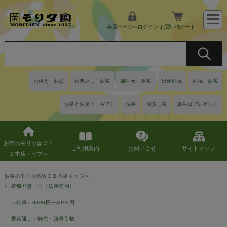
会員ページへログイン
お買い物カート
お供え お盆
香典返し お茶
御中元 冷茶
出産内祝
内祝 お茶
お茶とお菓子 ギフト
仏事
深蒸し茶
誕生日プレゼント
お茶のモリタ園ＷＥ
ご利用案内
お問い合せ
サイトマップ
Ｂ本店トップへ
お茶のモリタ園ＷＥＢ本店トップへ
茶畑乃恵 弔（仏事専用）
（仏事）3000円〜4999円
香典返し・御供・法事引物