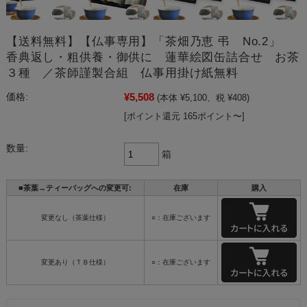
【送料無料】【仏事専用】「茶畑乃恵 弔 No.2」
香典返し・粗供養・御供に 蓮華絵図缶詰合せ お茶
３種 ／茶師謹製合組 仏事用掛け紙無料
¥5,508
価格:
(本体 ¥5,100、税 ¥408)
[ポイント還元 165ポイント〜]
数量:
箱
■茶葉→ティーバッグへの変更可:
在庫
購入
変更なし（茶葉仕様）
○：在庫ございます
変更あり（ＴＢ仕様）
○：在庫ございます