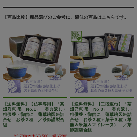
【商品比較】商品選びのご参考に。類似の商品はこちらです。
【送料無料】【仏事専用】「茶
【送料無料】【二段重ね】「茶
畑乃恵 弔 No.1」 香典返し・
畑乃恵 弔 No.3」 香典返し・
粗供養・御供に 蓮華絵図缶詰
粗供養・御供に 蓮華絵図缶詰
合せ お茶２種 ／茶師謹製合
合せ お茶２種＋菓子３種（羊
組
羹＆米菓＆マドレーヌ） ／茶
師謹製合組
¥3,780
(本体 ¥3,500、税 ¥280)