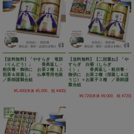
【送料無料】「やすらぎ 竜胆
【送料無料】【二段重ね】「や
（りんどう）」 香典返し・
すらぎ 白菊（しらぎ
粗供養・御供に お茶２種（上
く）」 香典返し・粗供養・
煎茶＆深蒸し） 仏事専用包装
御供に お茶２種（深蒸し＆ほ
／茶師謹製合組
うじ）＋お菓子３種 ／茶師謹
製合組
¥5,400
(本体 ¥5,000、税 ¥400)
¥9,720
(本体 ¥9,000、税 ¥720)