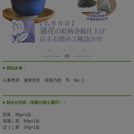
← ・・・・ →
■ 商品名称：
仏事専用 蓮華意匠 茶畑乃恵 弔 No.２
■ 詰合せ内容（茶葉仕様を選択）：
煎茶 80g×1缶
深蒸し茶 80g×1缶
ほうじ茶 30g×1缶