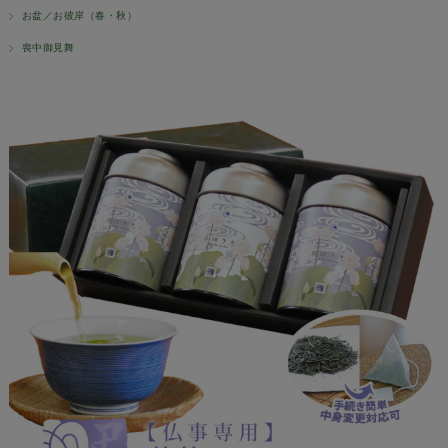
お盆／お彼岸（春・秋）
喪中御見舞