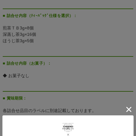
■ 詰合せ内容（ﾃｨｰﾊﾞｯｸﾞ仕様を選択）：
煎茶ＴＢ3g×8個
深蒸し茶3g×16個
ほうじ茶3g×5個
■ 詰合せ内容（お菓子）：
◆ お菓子なし
■ 賞味期限：
各詰合せ品目のラベルに別途記載しております。
■ 保存方法：