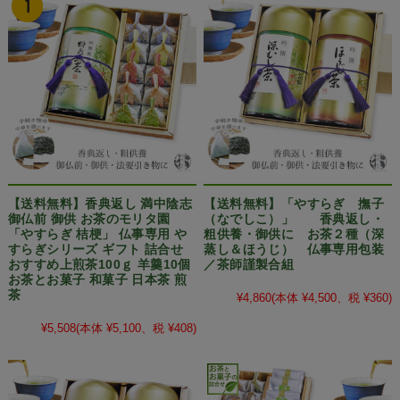
【送料無料】香典返し 満中陰志
【送料無料】「やすらぎ 撫子
御仏前 御供 お茶のモリタ園
（なでしこ）」 香典返し・
「やすらぎ 桔梗」 仏事専用 や
粗供養・御供に お茶２種（深
すらぎシリーズ ギフト 詰合せ
蒸し＆ほうじ） 仏事専用包装
おすすめ上煎茶100ｇ 羊羹10個
／茶師謹製合組
お茶とお菓子 和菓子 日本茶 煎
茶
¥4,860
(本体 ¥4,500、税 ¥360)
¥5,508
(本体 ¥5,100、税 ¥408)