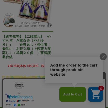
【送料無料】【二段重ね】「や
すらぎ 八重百合（やえゆ
り）」 香典返し・粗供養・
御供に お茶２種（上煎茶＆深
蒸し）＋羊羹２０個 ／茶師謹
製合組
¥10,800
(本体 ¥10,000、税 ¥800)