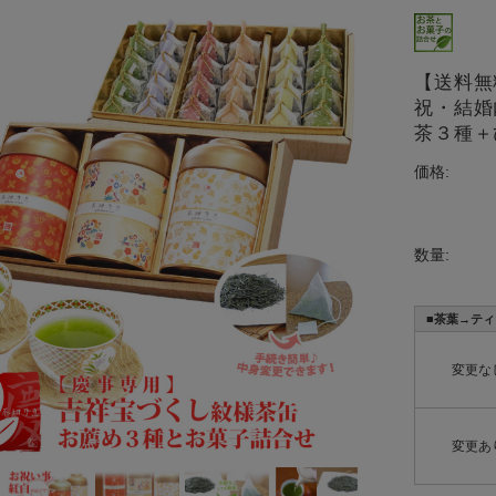
【送料無
祝・結
茶３種
価格:
数量:
■茶葉→ティ
変更な
変更あ