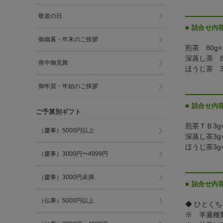
敬老の日
■ 詰合せ内
御歳暮・年末のご挨拶
煎茶 80g×
深蒸し茶 8
喪中御見舞
ほうじ茶 3
御年賀・年始のご挨拶
■ 詰合せ内容
ご予算別ギフト
煎茶ＴＢ3g
（慶事）5000円以上
深蒸し茶3g
ほうじ茶3g
（慶事）3000円〜4999円
（慶事）3000円未満
■ 詰合せ内
（仏事）5000円以上
◆ ひとくち
※ 羊羹種