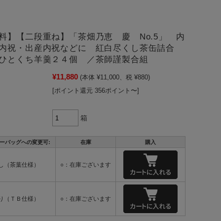
料】【二段重ね】「茶畑乃恵 慶 No.5」 内
婚内祝・出産内祝などに 紅白尽くし茶缶詰合
＋ひとくち羊羹２４個 ／茶師謹製合組
¥11,880
(本体 ¥11,000、税 ¥880)
[ポイント還元 356ポイント〜]
箱
ーバッグへの変更可:
在庫
購入
し（茶葉仕様）
○：在庫ございます
り（ＴＢ仕様）
○：在庫ございます