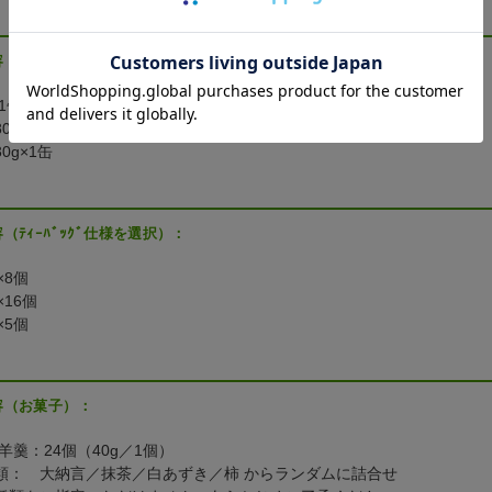
容（茶葉仕様を選択）：
1缶
0g×1缶
0g×1缶
（ﾃｨｰﾊﾞｯｸﾞ仕様を選択）：
×8個
×16個
×5個
容（お菓子）：
羊羹：24個（40g／1個）
類： 大納言／抹茶／白あずき／柿 からランダムに詰合せ