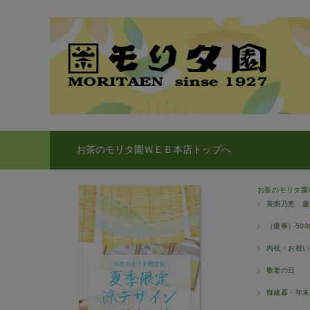
お茶のモリタ園ＷＥＢ本店トップへ
お茶のモリタ園
茶畑乃恵 慶
（慶事）50
内祝・お祝い
敬老の日
御歳暮・年末