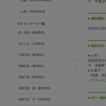
（仏事）3000円〜4999円
※ 羊羹は
（仏事）3000円未満
■ 賞味期限
ギフトシリーズ一覧
各詰合せ品
悠々茶滴（慶事専用）
やすらぎ（仏事専用）
■ 保存方法
千紫万緑（慶弔対応）
● お茶：
高温多湿を
※ 冷蔵庫
和醸良茶（慶弔対応）
● お菓子：
（羊羹・米
茶畑乃恵（慶弔対応）
（マドレー
茶畑乃恵 慶（慶事専用）
■ ギフト箱
茶畑乃恵 弔（仏事専用）