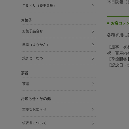
木目調箱（長
ＴＢ４Ｕ（慶事専用）
お菓子
■ お店コメ
お菓子詰合せ
各種御用に
羊羹（ようかん）
【慶事・御
祝・百寿内
焼きどーなつ
【季節贈答
【記念日・
茶器
茶器
お知らせ・その他
重要なお知らせ
領収書について