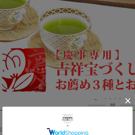
← ・・・・ →
：
紅白意匠 茶畑乃恵 慶 二段 No.５