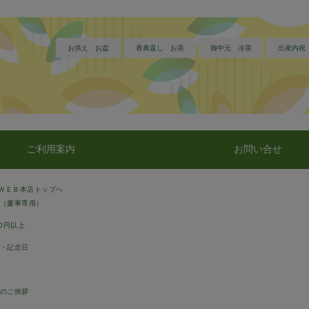
お供え お盆
香典返し お茶
御中元 冷茶
出産内祝
ご利用案内
お問い合せ
ＷＥＢ本店トップへ
（慶事専用）
00円以上
・記念日
のご挨拶