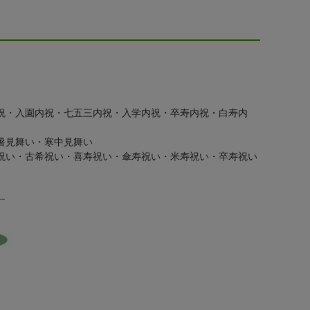
祝・入園内祝・七五三内祝・入学内祝・卒寿内祝・白寿内
暑見舞い・寒中見舞い
祝い・古希祝い・喜寿祝い・傘寿祝い・米寿祝い・卒寿祝い