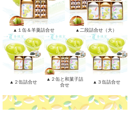
▲１缶＆羊羹詰合せ
▲二段詰合せ（大）
▲２缶と和菓子詰
▲２缶詰合せ
▲３缶詰合せ
合せ