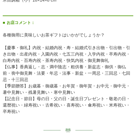
木目調箱（小）18×14×8 cm
■ お店コメント：
各種御用に美味しいお茶ギフトはいかがでしょうか？
【慶事・御礼】内祝・結婚内祝・寿・結婚式引き出物・引出物・引
き出物・出産内祝・入園内祝・七五三内祝・入学内祝・卒寿内祝・
白寿内祝・百寿内祝・茶寿内祝・快気内祝・御見舞御礼
【仏事】香典返し・志・満中陰志・粗供養・新盆志・御供・御仏
前・喪中御見舞・法要・年忌・法事・新盆・一周忌・三回忌・七回
忌・十三回忌
【季節贈答】お歳暮・御歳暮・お年賀・御年賀・お中元・御中元・
暑中見舞い・残暑見舞い・寒中見舞い
【記念日・節目】母の日・父の日・誕生日プレゼント・敬老の日・
還暦祝い・緑寿祝い・古希祝い・喜寿祝い・傘寿祝い・米寿祝い・
卒寿祝い