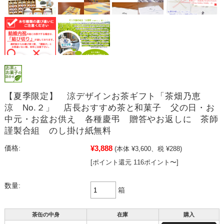
【夏季限定】 涼デザインお茶ギフト「茶畑乃恵
涼 No.２」 店長おすすめ茶と和菓子 父の日・お
中元・お盆お供え 各種慶弔 贈答やお返しに 茶師
謹製合組 のし掛け紙無料
¥3,888
価格:
(本体 ¥3,600、税 ¥288)
[ポイント還元 116ポイント〜]
数量:
箱
茶缶の中身
在庫
購入