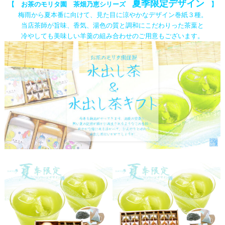
夏季限定デザイン
【 お茶のモリタ園 茶畑乃恵シリーズ
】
梅雨から夏本番に向けて、見た目に涼やかなデザイン巻紙３種。
当店茶師が旨味、香気、湯色の質と調和にこだわりった茶葉と
冷やしても美味しい羊羹の組み合わせのご用意もございます。