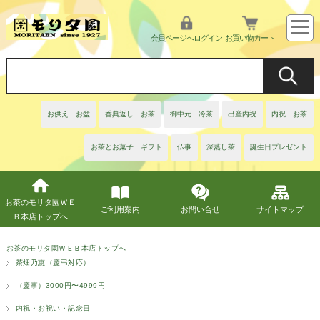
会員ページへログイン
お買い物カート
お供え お盆
香典返し お茶
御中元 冷茶
出産内祝
内祝 お茶
お茶とお菓子 ギフト
仏事
深蒸し茶
誕生日プレゼント
お茶のモリタ園ＷＥ
ご利用案内
お問い合せ
サイトマップ
Ｂ本店トップへ
お茶のモリタ園ＷＥＢ本店トップへ
茶畑乃恵（慶弔対応）
（慶事）3000円〜4999円
内祝・お祝い・記念日