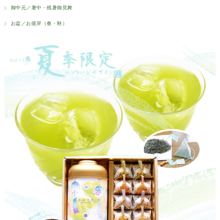
御中元／暑中・残暑御見舞
お盆／お彼岸（春・秋）