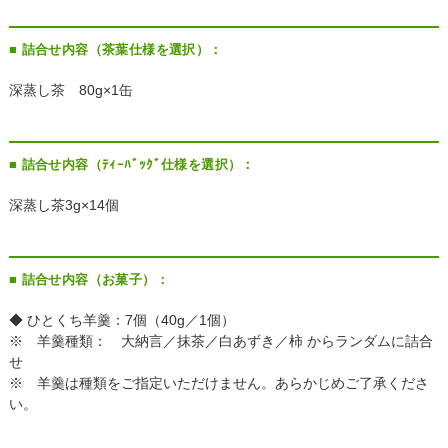
■ 詰合せ内容（茶葉仕様を選択）：
深蒸し茶 80g×1缶
■ 詰合せ内容（ﾃｨｰﾊﾞｯｸﾞ仕様を選択）：
深蒸し茶3g×14個
■ 詰合せ内容（お菓子）：
◆ ひとくち羊羹：7個（40g／1個）
※ 羊羹種類： 大納言／抹茶／白あずき／柿 からランダムに詰合
せ
※ 羊羹は種類をご指定いただけません。あらかじめご了承くださ
い。