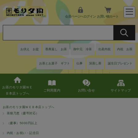
会員ページへログイン
お買い物カート
お供え お盆
香典返し お茶
御中元 冷茶
出産内祝
内祝 お茶
お茶とお菓子 ギフト
仏事
深蒸し茶
誕生日プレゼント
お茶のモリタ園ＷＥ
ご利用案内
お問い合せ
サイトマップ
Ｂ本店トップへ
お茶のモリタ園ＷＥＢ本店トップへ
茶畑乃恵（慶弔対応）
（慶事）5000円以上
内祝・お祝い・記念日