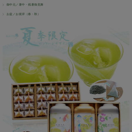
御中元／暑中・残暑御見舞
お盆／お彼岸（春・秋）