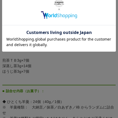
■ 詰合せ内容（茶葉仕様を選択）：
煎茶 80g×1缶
深蒸し茶 80g×1缶
ほうじ茶 30g×1缶
■ 詰合せ内容（ﾃｨｰﾊﾞｯｸﾞ仕様を選択）：
煎茶ＴＢ3g×7個
深蒸し茶3g×14個
ほうじ茶3g×7個
■ 詰合せ内容（お菓子）：
◆ ひとくち羊羹：24個（40g／1個）
※ 羊羹種類： 大納言／抹茶／白あずき／柿 からランダムに詰合
せ