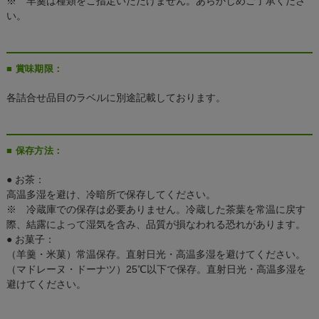
※ 羊羹は種類をご指定いただけません。あらかじめご了承くださ
い。
■ 賞味期限：
各詰合せ品目のラベルに別途記載しております。
■ 保存方法：
● お茶：
高温多湿を避け、冷暗所で保存してください。
※ 冷蔵庫での保存は必要ありません。冷蔵した茶葉を常温に戻す
際、結露によって湿気を含み、品質が損なわれる恐れがあります。
● お菓子：
（羊羹・米菓）常温保存。直射日光・高温多湿を避けてください。
（マドレーヌ・ドーナツ）25℃以下で保存。直射日光・高温多湿を
避けてください。