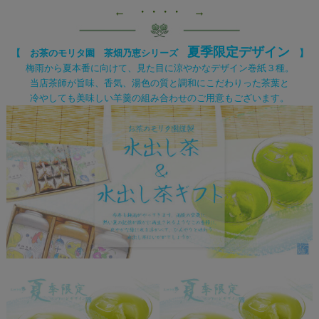
← ・・・・ →
夏季限定デザイン
【 お茶のモリタ園 茶畑乃恵シリーズ
】
梅雨から夏本番に向けて、見た目に涼やかなデザイン巻紙３種。
当店茶師が旨味、香気、湯色の質と調和にこだわりった茶葉と
冷やしても美味しい羊羹の組み合わせのご用意もございます。