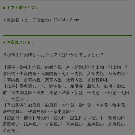
■ ギフト箱サイズ：
木目調箱（長・二段重ね）26×14×16 cm
■ お店コメント：
各種御用に美味しいお茶ギフトはいかがでしょうか？
【慶事・御礼】内祝・結婚内祝・寿・結婚式引き出物・引出物・引
き出物・出産内祝・入園内祝・七五三内祝・入学内祝・卒寿内祝・
白寿内祝・百寿内祝・茶寿内祝・快気内祝・御見舞御礼
【仏事】香典返し・志・満中陰志・粗供養・新盆志・御供・御仏
前・喪中御見舞・法要・年忌・法事・新盆・一周忌・三回忌・七回
忌・十三回忌
【季節贈答】お歳暮・御歳暮・お年賀・御年賀・お中元・御中元・
暑中見舞い・残暑見舞い・寒中見舞い
【記念日・節目】母の日・父の日・誕生日プレゼント・敬老の日・
還暦祝い・緑寿祝い・古希祝い・喜寿祝い・傘寿祝い・米寿祝い・
卒寿祝い