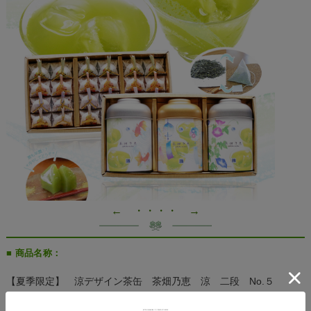
← ・・・・ →
■ 商品名称：
【夏季限定】 涼デザイン茶缶 茶畑乃恵 涼 二段 No.５