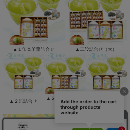
▲１缶＆羊羹詰合せ
▲二段詰合せ（大）
▲２缶と和菓子詰
▲２缶詰合せ
▲３缶詰合せ
合せ