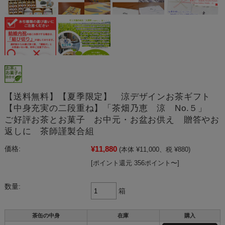
【送料無料】【夏季限定】 涼デザインお茶ギフト
【中身充実の二段重ね】「茶畑乃恵 涼 No.５」
ご好評お茶とお菓子 お中元・お盆お供え 贈答やお
返しに 茶師謹製合組
¥11,880
価格:
(本体 ¥11,000、税 ¥880)
[ポイント還元 356ポイント〜]
数量:
箱
茶缶の中身
在庫
購入